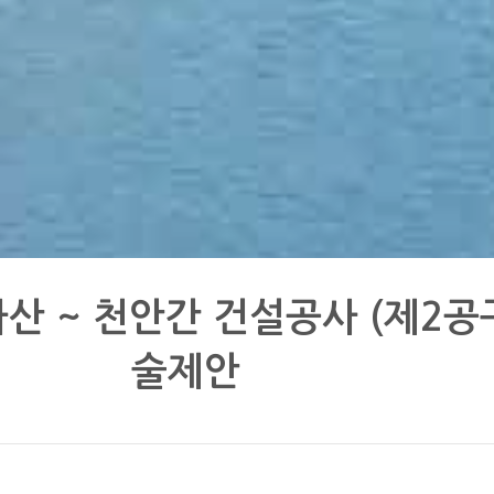
아산 ~ 천안간 건설공사 (제2공
술제안